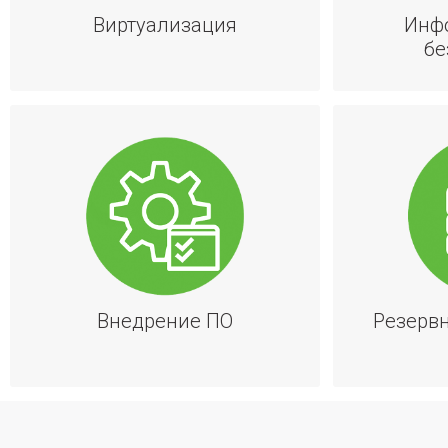
Kaspersky Smart I – SIEM: си
Виртуализация
Инф
безопасности с базов
бе
Kaspersky Smart II – SIEM+EDR:
безопасности с расширенными 
на уро
Внедрение ПО
Резерв
Скидка от ком
Скидка до 25% при