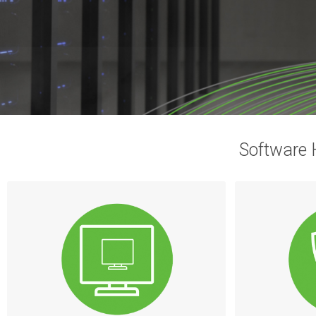
Software 
Kaspe
Линейка решений для умной защ
решений ранее досту