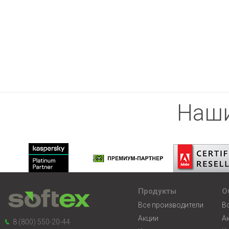
Наши
Продукты
О
Все производители
В
Акции
А
8 (800) 550-20-44