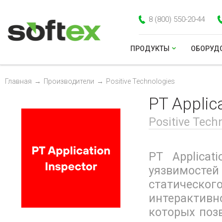
8 (800) 550-20-44
ПРОДУКТЫ
ОБОРУД
Главная
→
Производители
→
Positive Technologies
PT Applic
Positive Tech
PT Applicat
уязвимост
статическ
интерактив
которых поз