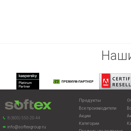
Наши
Продукты
О
Все производители
В
Акции
А
8 (800) 550-20-44
Категории
К
info@softexgroup.ru