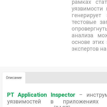
рамках ста
уязвимости и
генерирует
тестовые за
опровергну
анализа мо
основе этих
экспертов н
Описание
PT Application Inspector
– инструм
уязвимостей в приложениях 