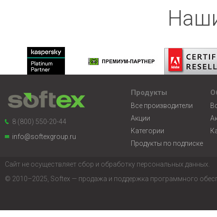
Наши
Продукты
О
Все производители
В
Акции
А
8 (800) 550-20-44
Категории
К
info@softexgroup.ru
Продукты по подписке
Сайт не осуществляет сбор и обработку персональных данных.
© 2010–2025, Softex — продажа и поддержка программного обес