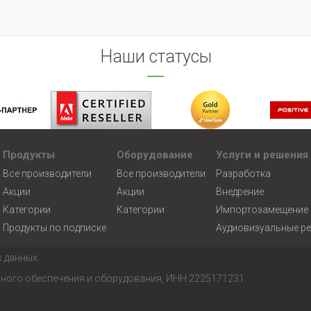
Наши статусы
Продукты
Оборудование
Услуги и решения
Все производители
Все производители
Разработка
Акции
Акции
Внедрение
Категории
Категории
Импортозамещение
Продукты по подписке
Аудиовизуальные р
 данных.
много обеспечения и оборудования, ИНН 2225171231