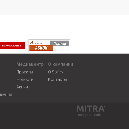
Медиацентр
О компании
Проекты
О Softex
Новости
Контакты
Акции
ешения