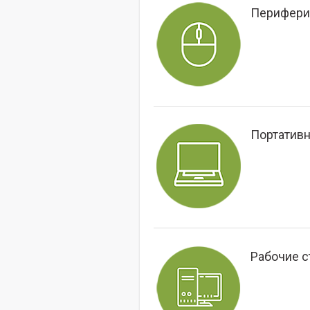
Перифери
Портатив
Рабочие с